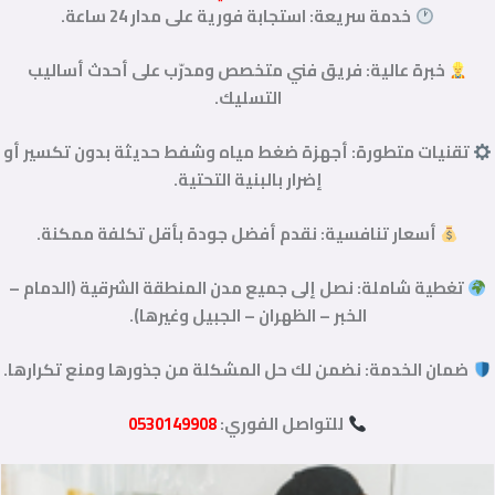
خدمة سريعة: استجابة فورية على مدار 24 ساعة.
خبرة عالية: فريق فني متخصص ومدرّب على أحدث أساليب
التسليك.
تقنيات متطورة: أجهزة ضغط مياه وشفط حديثة بدون تكسير أو
إضرار بالبنية التحتية.
أسعار تنافسية: نقدم أفضل جودة بأقل تكلفة ممكنة.
تغطية شاملة: نصل إلى جميع مدن المنطقة الشرقية (الدمام –
الخبر – الظهران – الجبيل وغيرها).
ضمان الخدمة: نضمن لك حل المشكلة من جذورها ومنع تكرارها.
للتواصل الفوري:
0530149908