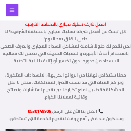
خطي
لى
لمحتوى
افضل شركة تسليك مجاري بالمنطقة الشرقية
هل تبحث عن أفضل شركة تسليك مجاري بالمنطقة الشرقية؟ لا
داعي للقلق بعد اليوم!
نحن نقدم لك حلولاً شاملة لمشاكل انسداد المجاري والصرف الصحي
باستخدام أحدث الأجهزة والتقنيات الحديثة التي تضمن لك معالجة
الانسداد من جذوره بدون تكسير أو إتلاف للبنية التحتية.
معنا ستتخلص نهائيًا من الروائح الكريهة، الانسدادات المتكررة،
وتراكم المياه التي قد تسبب الأضرار لممتلكاتك. فنحن لا نحل
المشكلة فقط، بل نمنع تكرارها عبر تقديم استشارات ونصائح
وقائية لعملائنا الكرام.
اتصل بنا الآن على الرقم:
0530149908
وسنكون عندك في أسرع وقت لتقديم الخدمة التي تستحقها.