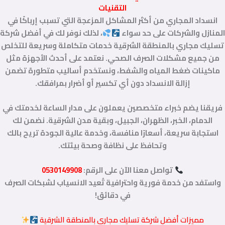
التقنيات
انسداد المجاري من أكثر المشاكل المزعجة التي تسبب إرباكًا في
المنازل والشركات على حد سواء
، لذلك نوفر لك في أفضل شركة
تسليك مجاري بالمنطقة الشرقية خدمات متكاملة وسريعة للتخلص
من جميع مشكلات الصرف الصحي. نعتمد على أحدث الأجهزة مثل
ماكينات ضغط المياه والشفط، ونستخدم أساليب متطورة تضمن
إزالة الانسداد دون أي تكسير أو أضرار بمرافقك.
فريقنا يضم خبراء متخصصين يعملون على مدار الساعة لخدمتك في
الدمام، الخبر، الظهران، الجبيل، وبقية مدن الشرقية. نضمن لك
استجابة سريعة، أسعارًا منافسة، وخدمة عالية الجودة تريح بالك
وتحافظ على نظافة وصحة بيئتك.
تواصل معنا الآن على الرقم:
0530149908
واستفد من خدمة فورية واحترافية تُعيد الانسياب لشبكات الصرف
في دقائق!
مميزات أفضل شركة تسليك مجاري بالمنطقة الشرقية